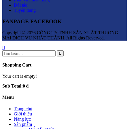
Đối tác
Tuyển dụng
FANPAGE FACEBOOK
Copyright © 2026 CÔNG TY TNHH SẢN XUẤT THƯƠNG
MẠI DỊCH VỤ NHẬT THÀNH. All Rights Reverved.
Shopping Cart
Your cart is empty!
Sub Total:
0 ₫
Menu
Trang chủ
Giới thiệu
Năng lực
Sản phẩm