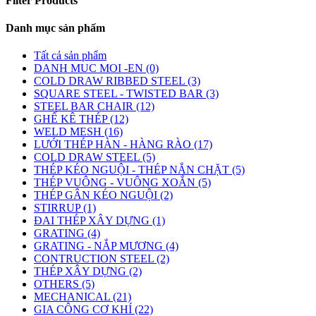
Filter Products
Danh mục sản phấm
Tất cả sản phẩm
DANH MUC MOI -EN (0)
COLD DRAW RIBBED STEEL (3)
SQUARE STEEL - TWISTED BAR (3)
STEEL BAR CHAIR (12)
GHẾ KÊ THÉP (12)
WELD MESH (16)
LƯỚI THÉP HÀN - HÀNG RÀO (17)
COLD DRAW STEEL (5)
THÉP KÉO NGUỘI - THÉP NẮN CHẶT (5)
THÉP VUÔNG - VUÔNG XOẮN (5)
THÉP GÂN KÉO NGUỘI (2)
STIRRUP (1)
ĐAI THÉP XÂY DỰNG (1)
GRATING (4)
GRATING - NẮP MƯƠNG (4)
CONTRUCTION STEEL (2)
THÉP XÂY DỰNG (2)
OTHERS (5)
MECHANICAL (21)
GIA CÔNG CƠ KHÍ (22)