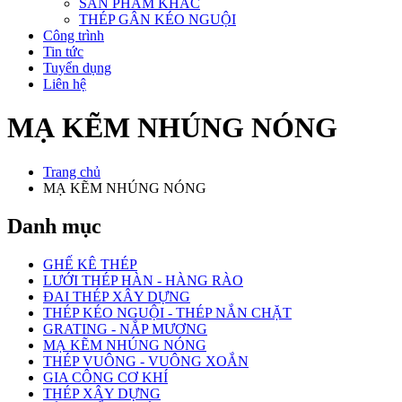
SẢN PHẨM KHÁC
THÉP GÂN KÉO NGUỘI
Công trình
Tin tức
Tuyển dụng
Liên hệ
MẠ KẼM NHÚNG NÓNG
Trang chủ
MẠ KẼM NHÚNG NÓNG
Danh mục
GHẾ KÊ THÉP
LƯỚI THÉP HÀN - HÀNG RÀO
ĐAI THÉP XÂY DỰNG
THÉP KÉO NGUỘI - THÉP NẮN CHẶT
GRATING - NẮP MƯƠNG
MẠ KẼM NHÚNG NÓNG
THÉP VUÔNG - VUÔNG XOẮN
GIA CÔNG CƠ KHÍ
THÉP XÂY DỰNG