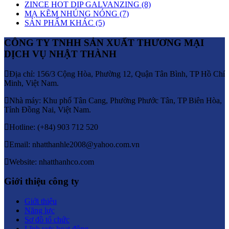
ZINCE HOT DIP GALVANZING (8)
MẠ KẼM NHÚNG NÓNG (7)
SẢN PHẨM KHÁC (5)
CÔNG TY TNHH SẢN XUẤT THƯƠNG MẠI
DỊCH VỤ NHẬT THÀNH
Địa chỉ: 156/3 Cộng Hòa, Phường 12, Quận Tân Bình, TP Hồ Chí
Minh, Việt Nam.
Nhà máy: Khu phố Tân Cang, Phường Phước Tân, TP Biên Hòa,
Tỉnh Đồng Nai, Việt Nam.
Hotline: (+84) 903 712 520
Email: nhatthanhle2008@yahoo.com.vn
Website: nhatthanhco.com
Giới thiệu công ty
Giới thiệu
Năng lực
Sơ đồ tổ chức
Lĩnh vực hoạt động