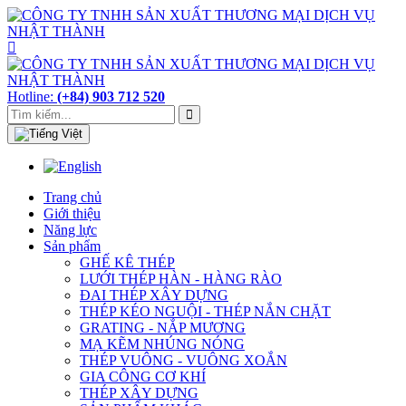
Hotline:
(+84) 903 712 520
Trang chủ
Giới thiệu
Năng lực
Sản phẩm
GHẾ KÊ THÉP
LƯỚI THÉP HÀN - HÀNG RÀO
ĐAI THÉP XÂY DỰNG
THÉP KÉO NGUỘI - THÉP NẮN CHẶT
GRATING - NẮP MƯƠNG
MẠ KẼM NHÚNG NÓNG
THÉP VUÔNG - VUÔNG XOẮN
GIA CÔNG CƠ KHÍ
THÉP XÂY DỰNG